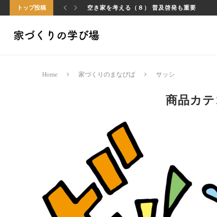
空き家を考える（８） 普及啓発も重要
トップ投稿
工務店の役割 その3「見積もり」
Home
家づくりのまなびば
サッシ
商品カテ