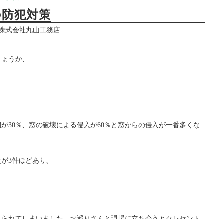
の防犯対策
株式会社丸山工務店
しょうか、
が30％、窓の破壊による侵入が60％と窓からの侵入が一番多くな
が3件ほどあり、
入られてしまいました。お巡りさんと現場に立ち会うとクレセント