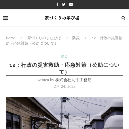
Home
家づくりのまなびば
防災
12：行政の災害救
助・応急対策（公助について）
防災
12：行政の災害救助・応急対策（公助につい
て）
written by
株式会社丸中工務店
2月 24, 2022