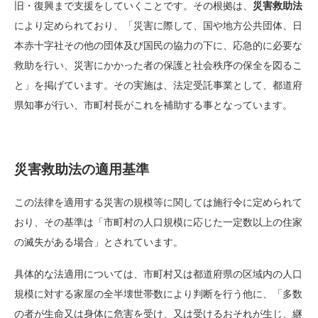
旧・復興まで支援をしていくことです。その根拠は、
災害救助法
により定められており、「災害に際して、国や地方公共団体、日
本赤十字社その他の団体及び国民の協力の下に、応急的に必要な
救助を行い、災害にかかった者の保護と社会秩序の保全を図るこ
と」を掲げています。その実施は、法定受託事業として、都道府
県知事が行い、市町村長がこれを補助する事となっています。
災害救助法の適用基準
この法律を適用する災害の規模等に関しては施行令に定められて
おり、その基準は「市町村の人口規模に応じた一定数以上の住家
の滅失がある場合」とされています。
具体的な法適用については、市町村又は都道府県の区域内の人口
規模に対する家屋の全半壊世帯数により判断を行う他に、「多数
の者が生命又は身体に危害を受け、又は受けるおそれが生じ、継