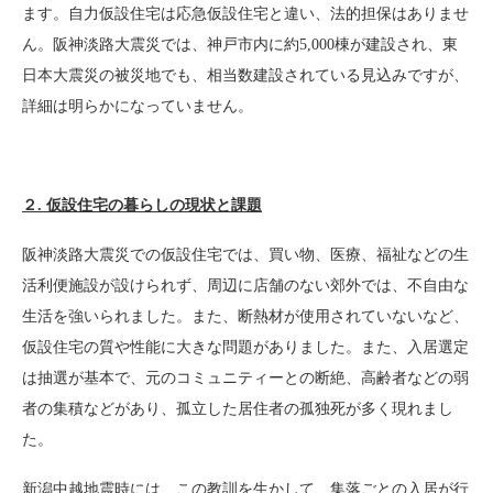
ます。自力仮設住宅は応急仮設住宅と違い、法的担保はありませ
ん。阪神淡路大震災では、神戸市内に約
5,000
棟が建設され、東
日本大震災の被災地でも、相当数建設されている見込み
です
が、
詳細は明らかになっていません。
２. 仮設住宅の暮らしの現状と課題
阪神淡路大震災での仮設住宅では、買い物、医療、福祉などの生
活利便施設が設けられず、周辺に店舗のない郊外では、不自由な
生活を強いられました。また、断熱材が使用されていないなど、
仮設住宅の質や性能に大きな問題がありました。また、入居選定
は抽選が基本で、元のコミュニティーとの断絶、高齢者などの弱
者の集積などがあり、孤立した居住者の孤独死が多く現れまし
た。
新潟中越地震時には、この教訓を生かして、集落ごとの入居が行