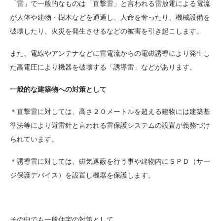
「雷」で一般的なものは「直撃雷」と言われる雷放電による電流
が人体や建物・樹木などを通過し、人命を奪ったり、機械設備を
破壊したり、火災を発生させるなどの被害を引き起こします。
また、電線やアンテナなどに雷電流からの電磁誘導により発生し
た高電圧により機器を破壊する「誘導雷」などがあります。
一般的な建築物への対策として
＊直撃雷に対しては、高さ２０メートルを超える建物には建築基
準法等により避雷針と言われる雷保護システムの設置が義務づけ
られています。
＊誘導雷に対しては、磁気遮蔽を行う事や建物内にＳＰＤ（サー
ジ保護デバイス）を設置し機器を保護します。
その中でも一般住宅の対策として