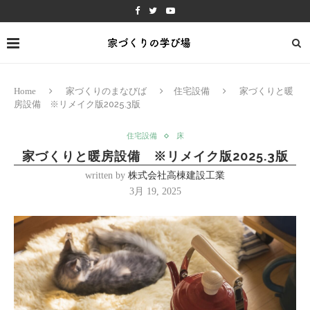
Home
家づくりのまなびば
住宅設備
家づくりと暖
房設備 ※リメイク版2025.3版
住宅設備
床
家づくりと暖房設備 ※リメイク版2025.3版
written by
株式会社高棟建設工業
3月 19, 2025