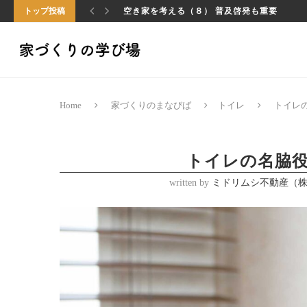
トップ投稿
空き家を考える（８） 普及啓発も重要
Home
家づくりのまなびば
トイレ
トイレ
トイレの名脇
written by
ミドリムシ不動産（